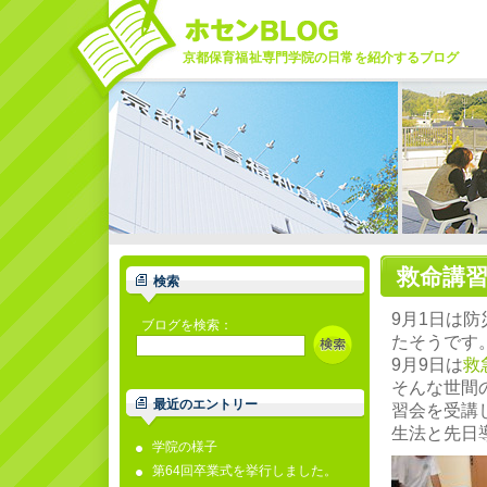
京都保育福祉専門学院の日常を紹介するブログ
救命講
検索
9月1日は
ブログを検索：
たそうです
9月9日は
救
そんな世間
最近のエントリー
習会を受講
生法と先日
学院の様子
第64回卒業式を挙行しました。