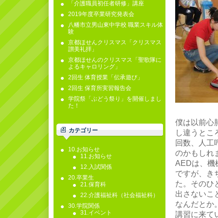
「介護職員初任者研修」講座
2019年度卒業研究発表会
八幡市立男山東中学校 職業スキル体
験
京都ほせんクリスマス「クリスマス
讃美礼拝」
京都ほせんのクリスマス「聖歌隊に
よるキャロリング」
2回生 体育授業「伝承遊び」
2回生 保育所実習報告会
学院祭「ぶどう祭り」を開催しまし
た！
僕は以前心
カテゴリー
し違うとこ
回数、人工
10.お知らせ
のかもしれ
11.お知らせ
AEDは、
12.入試関係
ですが、き
20.卒業生
た。そのひ
21.保育科
出さないこ
22.介護福祉科（社会福祉科）
なんだとか
30.学院関係
31.イベント
講習に来て