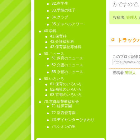
32.在学生
方ですので
33.学院の様子
34.クラブ
投稿者:
管理人
日
35.チャペルアワー
40.学科
41.保育科
トラックバ
42.介護福祉科
43.保育福祉専修科
50.ニュース
このブログ記事
51.保育のニュース
52.介護のニュース
55.京都のニュース
投稿者:
管理人
60.いろいろ
61.保育のいろいろ
62.福祉のいろいろ
63.京都のいろいろ
70.京都基督教福祉会
71.桂保育園
72.洛西愛育園
73.デイセンターひまわり
74.シオンの里