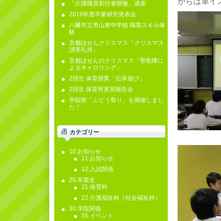
からは車イ
「介護職員初任者研修」講座
2019年度卒業研究発表会
八幡市立男山東中学校 職業スキル体
験
京都ほせんクリスマス「クリスマス
讃美礼拝」
京都ほせんのクリスマス「聖歌隊に
よるキャロリング」
2回生 体育授業「伝承遊び」
2回生 保育所実習報告会
学院祭「ぶどう祭り」を開催しまし
た！
カテゴリー
10.お知らせ
11.お知らせ
12.入試関係
20.卒業生
21.保育科
22.介護福祉科（社会福祉科）
30.学院関係
31.イベント