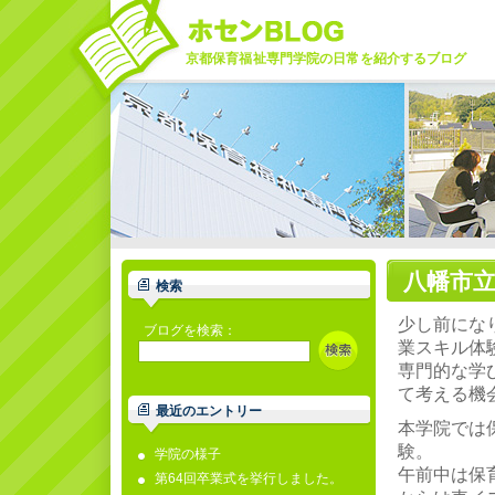
京都保育福祉専門学院の日常を紹介するブログ
八幡市立
検索
少し前にな
ブログを検索：
業スキル体
専門的な学
て考える機
最近のエントリー
本学院では
験。
学院の様子
午前中は保
第64回卒業式を挙行しました。