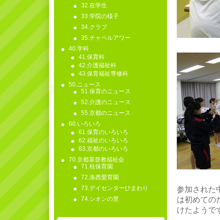
32.在学生
33.学院の様子
34.クラブ
35.チャペルアワー
40.学科
41.保育科
42.介護福祉科
43.保育福祉専修科
50.ニュース
51.保育のニュース
52.介護のニュース
55.京都のニュース
60.いろいろ
61.保育のいろいろ
62.福祉のいろいろ
63.京都のいろいろ
70.京都基督教福祉会
71.桂保育園
72.洛西愛育園
73.デイセンターひまわり
参加された
74.シオンの里
は初めての
けたようで